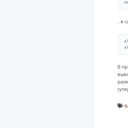
n
…в с
a
a
В пр
выво
разм
супе
B