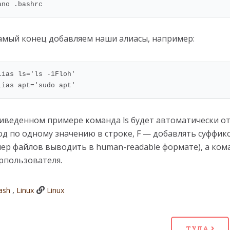
ano .bashrc
амый конец добавляем наши алиасы, например:
lias ls='ls -1Floh'

lias apt='sudo apt'
иведенном примере команда ls будет автоматически от
д по одному значению в строке, F — добавлять суффиксы
ер файлов выводить в human-readable формате), а кома
рпользователя.
,
ash
Linux
Linux
ТУДА