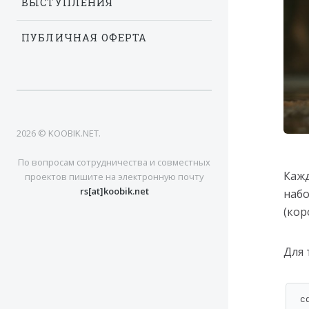
ВЫСТУПЛЕНИЯ
ПУБЛИЧНАЯ ОФЕРТА
2026 © KOOBIK.NET.
По вопросам сотрудничества и совместных
Кажд
проектов пишите на электронную почту
rs[at]koobik.net
набо
(кор
Для 
cd