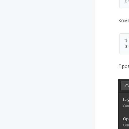
g
Комп
$
$
Пров