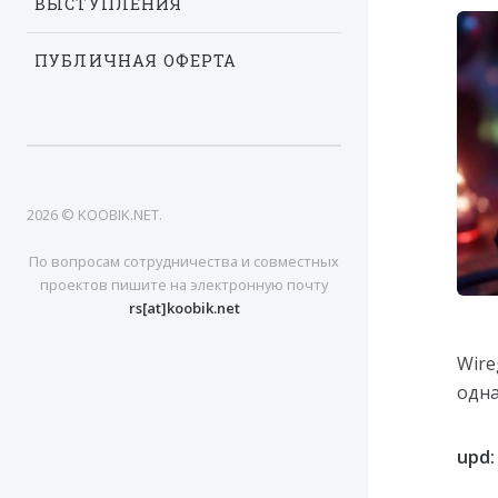
ВЫСТУПЛЕНИЯ
ПУБЛИЧНАЯ ОФЕРТА
2026 © KOOBIK.NET.
По вопросам сотрудничества и совместных
проектов пишите на электронную почту
rs[at]koobik.net
Wire
одна
upd: