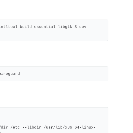
ntltool build-essential libgtk-3-dev 
wireguard
fdir=/etc --libdir=/usr/lib/x86_64-linux-