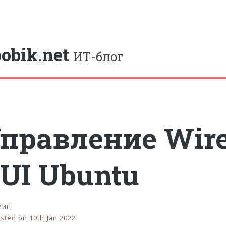
e
obik.net
ИТ-блог
правление Wire
UI Ubuntu
мин
sted on 10th Jan 2022