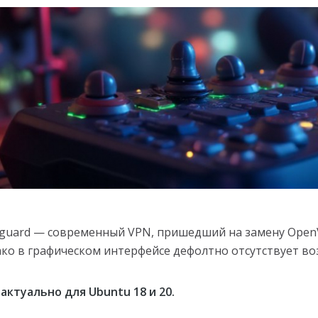
guard — современный VPN, пришедший на замену OpenVP
ко в графическом интерфейсе дефолтно отсутствует во
 актуально для Ubuntu 18 и 20.