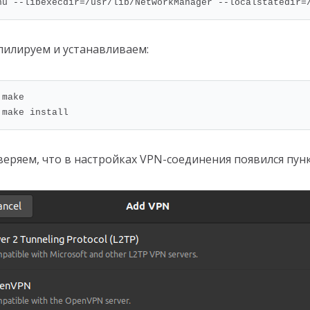
nu --libexecdir=/usr/lib/NetworkManager --localstatedir=
илируем и устанавливаем:
 make

 make install
еряем, что в настройках VPN-соединения появился пунк