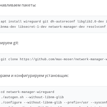
навливаем пакеты:
 apt install wireguard git dh-autoreconf libglib2.0-dev i
ibnma-dev libsecret-1-dev network-manager-dev resolvconf
ируем git:
 git clone https://github.com/max-moser/network-manager-
раем и конфигурируем установщик:
 cd network-manager-wireguard

 ./autogen.sh --without-libnm-glib

 ./configure --without-libnm-glib --prefix=/usr --syscon